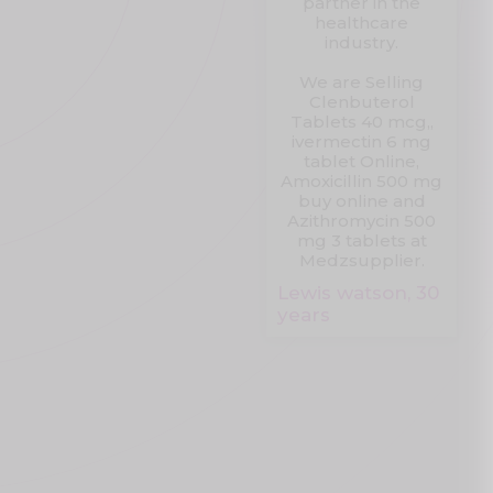
partner in the
healthcare
industry.
We are Selling
Clenbuterol
Tablets 40 mcg,,
ivermectin 6 mg
tablet Online,
Amoxicillin 500 mg
buy online and
Azithromycin 500
mg 3 tablets at
Medzsupplier.
Lewis watson, 30
years