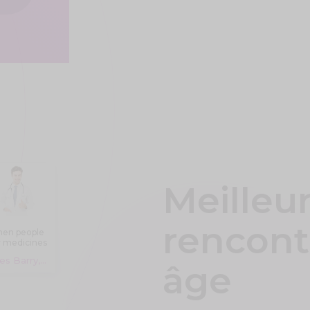
Meilleur
rencont
en people
 medicines
line, they
Jones Barry, 18 years
are often
âge
unsure
ether they
will get
genuine