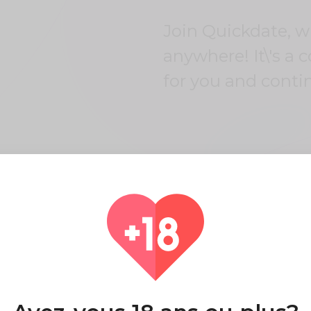
dicines or
t. But you
n't have to
Join Quickdate, 
ry because
neric Meds
anywhere! It\'s a 
stralia has
0% genuine
for you and conti
icines that
ralia trusts.