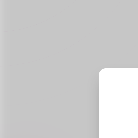
in providing
me
top-quality
no
pharmaceutical
do
products at
wor
wholesale
Ge
prices. With a
Au
focus on
10
reliability,
med
affordability,
Aust
and customer
satisfaction, we
are your
trusted partner
in the
healthcare
industry.
We are Selling
Clenbuterol
Tablets 40
mcg,,
ivermectin 6
mg tablet
Online,
Amoxicillin
500 mg buy
online and
Azithromycin
500 mg 3
tablets at