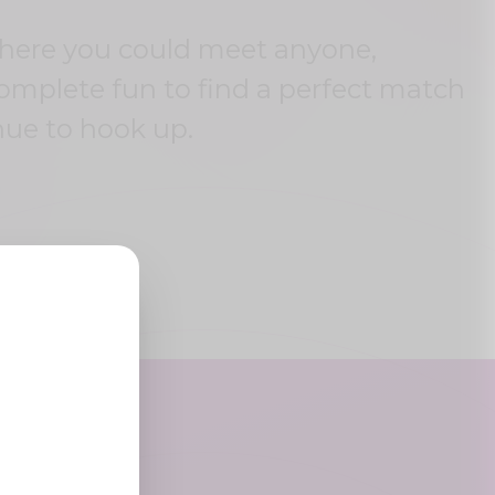
where you could meet anyone,
complete fun to find a perfect match
nue to hook up.