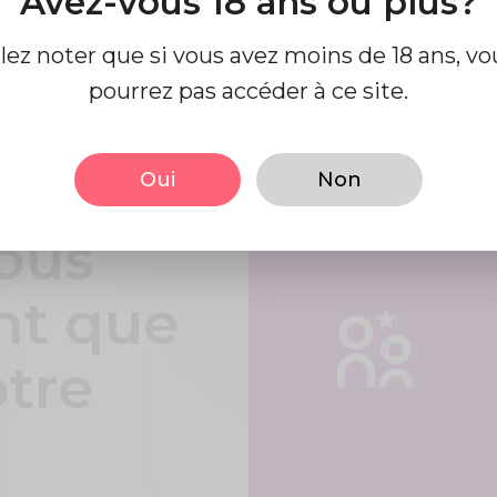
Avez-vous 18 ans ou plus?
llez noter que si vous avez moins de 18 ans, vo
pourrez pas accéder à ce site.
t en
facile
Oui
Non
ous
nt que
otre