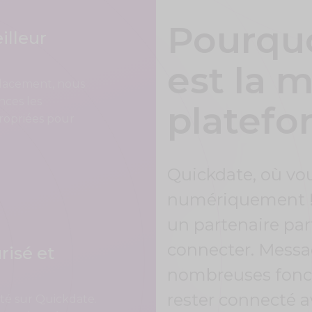
Pourqu
illeur
est la m
placement, nous
nces les
platefo
propriées pour
Quickdate, où vou
numériquement ! C
un partenaire par
connecter. Messag
risé et
nombreuses fonct
rester connecté a
té sur Quickdate.