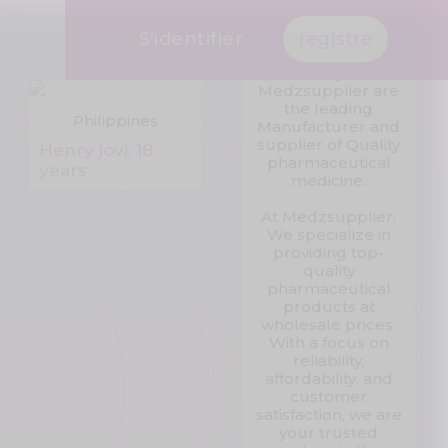
I am Dr Lewis
Watson. I am
working at
S'identifier
registre
Medzsupplier
pharmacy store.
Medzsupplier are
the leading
Philippines
Manufacturer and
supplier of Quality
Henry jovi, 18
pharmaceutical
years
medicine.
At Medzsupplier,
We specialize in
providing top-
quality
pharmaceutical
products at
wholesale prices.
With a focus on
reliability,
affordability, and
customer
satisfaction, we are
your trusted