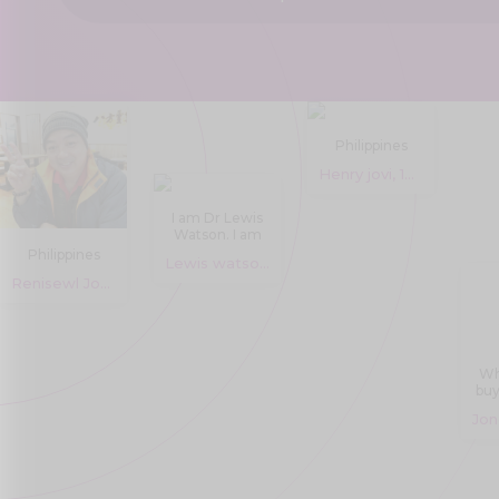
Philippines
Henry jovi, 18 years
I am Dr Lewis
Watson. I am
working at
Philippines
Lewis watson, 30 years
Medzsupplier
Renisewl Joyce, 18 years
pharmacy
store.
Medzsupplier
are the leading
Manufacturer
and supplier of
Wh
Quality
buy
pharmaceutical
on
medicine.
At
wh
Medzsupplier,
We specialize