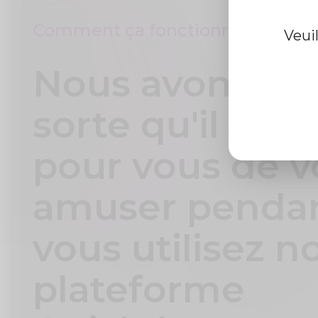
Medzsupplier.
Comment ça fonctionne
Veui
Nous avons fai
sorte qu'il soit 
pour vous de v
amuser penda
vous utilisez n
plateforme