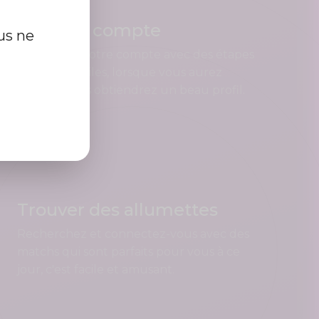
Créer un compte
us ne
Enregistrez votre compte avec des étapes
rapides et faciles, lorsque vous aurez
terminé, vous obtiendrez un beau profil.
Trouver des allumettes
Recherchez et connectez-vous avec des
matchs qui sont parfaits pour vous à ce
jour, c'est facile et amusant.