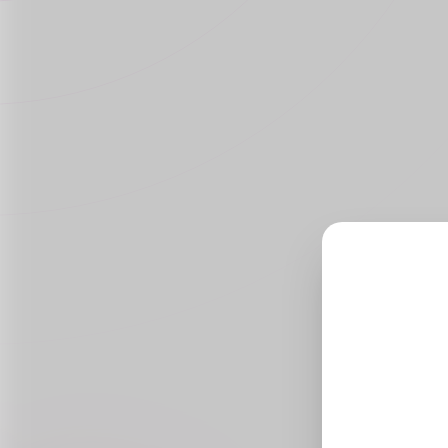
in providing
me
top-quality
no
pharmaceutical
do
products at
wor
wholesale
Ge
prices. With a
Au
focus on
10
reliability,
med
affordability,
Aust
and customer
satisfaction, we
are your
trusted partner
in the
healthcare
industry.
We are Selling
Clenbuterol
Tablets 40
mcg,,
ivermectin 6
mg tablet
Online,
Amoxicillin
500 mg buy
online and
Azithromycin
500 mg 3
tablets at