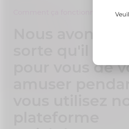
Medzsupplier.
Comment ça fonctionne
Veui
Nous avons fai
sorte qu'il soit 
pour vous de v
amuser penda
vous utilisez n
plateforme