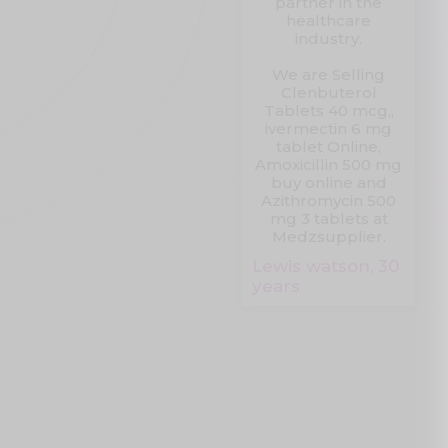
partner in the
healthcare
industry.
We are Selling
Clenbuterol
Tablets 40 mcg,,
ivermectin 6 mg
tablet Online,
Amoxicillin 500 mg
buy online and
Azithromycin 500
mg 3 tablets at
Medzsupplier.
Lewis watson, 30
years