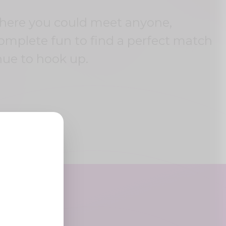
where you could meet anyone,
complete fun to find a perfect match
nue to hook up.