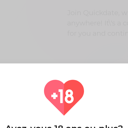
dicines or
t. But you
n't have to
Join Quickdate, 
ry because
neric Meds
anywhere! It\'s a 
stralia has
0% genuine
for you and conti
icines that
ralia trusts.