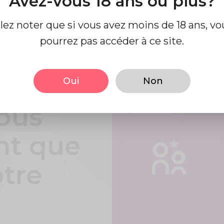
Avez-vous 18 ans ou plus?
llez noter que si vous avez moins de 18 ans, vo
pourrez pas accéder à ce site.
t en
facile
Oui
Non
ous
nt que
otre