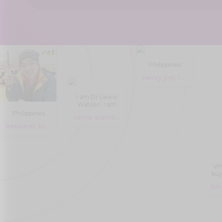
Philippines
Henry jovi, 18 years
I am Dr Lewis
Watson. I am
working at
Philippines
Lewis watson, 30 years
Medzsupplier
Renisewl Joyce, 18 years
pharmacy
store.
Medzsupplier
are the leading
Manufacturer
and supplier of
Wh
Quality
buy
pharmaceutical
on
medicine.
At
wh
Medzsupplier,
We specialize