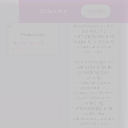
I am Dr Lewis
Watson. I am
working at
S'identifier
registre
Medzsupplier
pharmacy store.
Medzsupplier are
the leading
Philippines
Manufacturer and
supplier of Quality
Henry jovi, 18
pharmaceutical
years
medicine.
At Medzsupplier,
We specialize in
providing top-
quality
pharmaceutical
products at
wholesale prices.
With a focus on
reliability,
affordability, and
customer
satisfaction, we are
your trusted