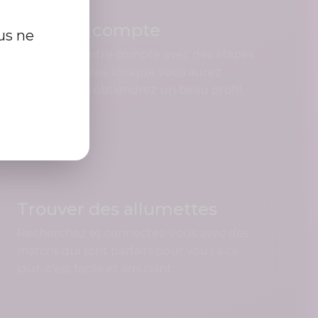
Créer un compte
us ne
Enregistrez votre compte avec des étapes
rapides et faciles, lorsque vous aurez
terminé, vous obtiendrez un beau profil.
Trouver des allumettes
Recherchez et connectez-vous avec des
matchs qui sont parfaits pour vous à ce
jour, c'est facile et amusant.