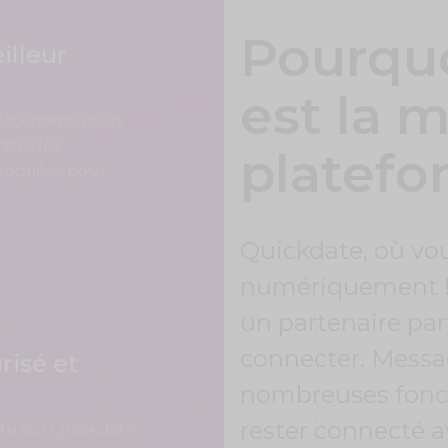
Pourqu
illeur
est la m
placement, nous
nces les
platefo
propriées pour
Quickdate, où vou
numériquement ! C
un partenaire par
connecter. Messag
risé et
nombreuses fonct
rester connecté a
té sur Quickdate.