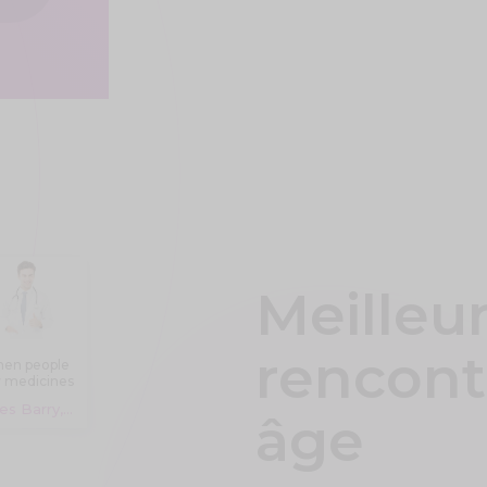
Meilleur
rencont
en people
 medicines
line, they
Jones Barry, 18 years
are often
âge
unsure
ether they
will get
genuine