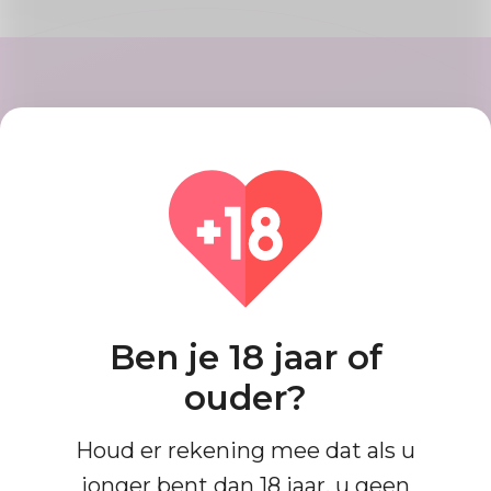
Maak account
Registreer uw account met snelle
en gemakkelijke stappen, als u klaar
bent, krijgt u een goed uitziend
profiel.
Ben je 18 jaar of
Vind overeenkomsten
ouder?
Zoek en maak verbinding met
Houd er rekening mee dat als u
matches die tot nu toe perfect voor
jonger bent dan 18 jaar, u geen
jou zijn, het is gemakkelijk en heel