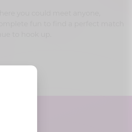
where you could meet anyone,
complete fun to find a perfect match
nue to hook up.