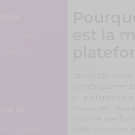
Pourqu
illeur
est la m
placement, nous
nces les
platefo
propriées pour
Quickdate, où vou
numériquement ! C
un partenaire par
connecter. Messag
risé et
nombreuses fonct
rester connecté a
té sur Quickdate.