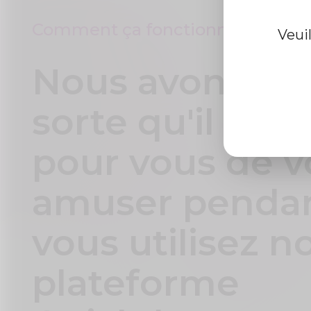
Comment ça fonctionne
Veui
Nous avons fai
sorte qu'il soit 
pour vous de v
amuser penda
vous utilisez n
plateforme