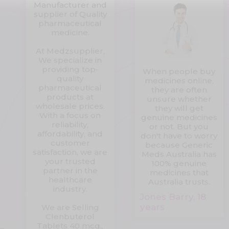
Manufacturer and
supplier of Quality
pharmaceutical
medicine.
At Medzsupplier,
We specialize in
providing top-
When people buy
quality
medicines online,
pharmaceutical
they are often
products at
unsure whether
wholesale prices.
they will get
With a focus on
genuine medicines
reliability,
or not. But you
affordability, and
don't have to worry
customer
because Generic
satisfaction, we are
Meds Australia has
your trusted
100% genuine
partner in the
medicines that
healthcare
Australia trusts.
industry.
Jones Barry, 18
years
We are Selling
Clenbuterol
Tablets 40 mcg,,