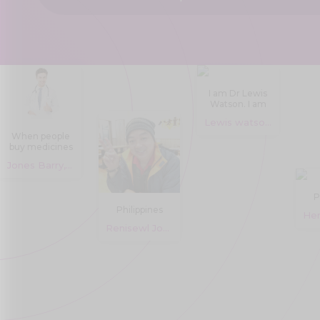
I am Dr Lewis
Watson. I am
working at
Lewis watson, 30 years
Medzsupplier
When people
pharmacy
buy medicines
store.
online, they
Medzsupplier
Jones Barry, 18 years
are often
are the leading
unsure
Manufacturer
whether they
and supplier of
P
will get
Quality
Philippines
genuine
pharmaceutical
medicines or
medicine.
Renisewl Joyce, 18 years
not. But you
don't have to
At
worry because
Medzsupplier,
Generic Meds
We specialize
Australia has
in providing
100% genuine
top-quality
medicines that
pharmaceutical
Australia trusts.
products at
wholesale