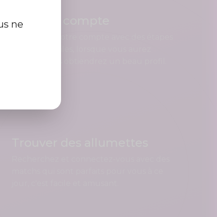
Créer un compte
us ne
Enregistrez votre compte avec des étapes
rapides et faciles, lorsque vous aurez
terminé, vous obtiendrez un beau profil.
Trouver des allumettes
Recherchez et connectez-vous avec des
matchs qui sont parfaits pour vous à ce
jour, c'est facile et amusant.