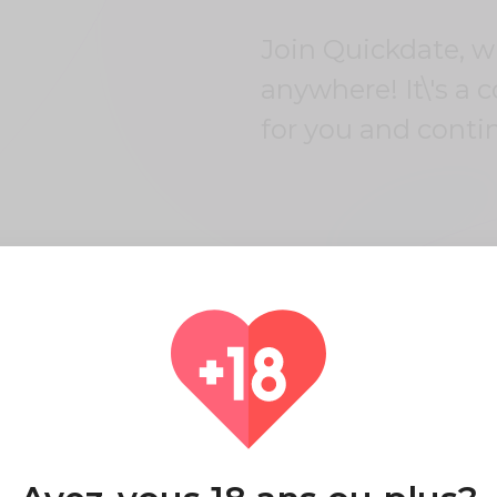
Join Quickdate, 
anywhere! It\'s a 
for you and conti