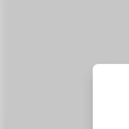
prices. With a
focus on
reliability,
affordability,
and customer
satisfaction, we
are your
trusted partner
in the
healthcare
industry.
We are Selling
Clenbuterol
Tablets 40
mcg,,
ivermectin 6
mg tablet
Online,
Amoxicillin
500 mg buy
online and
Azithromycin
500 mg 3
tablets at
Medzsupplier.