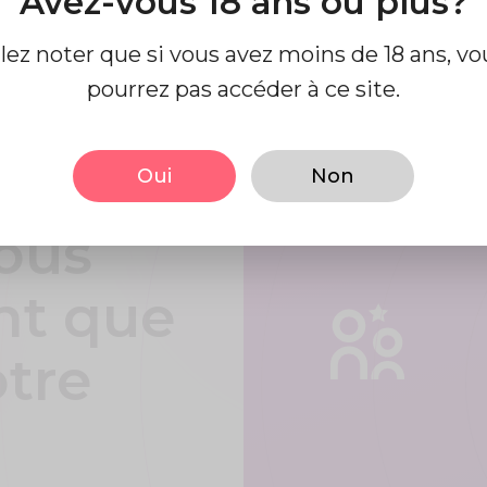
Avez-vous 18 ans ou plus?
llez noter que si vous avez moins de 18 ans, vo
pourrez pas accéder à ce site.
t en
facile
Oui
Non
ous
nt que
otre