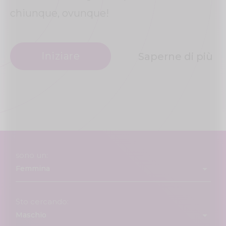
chiunque, ovunque!
Iniziare
Saperne di più
sono un:
Sto cercando: