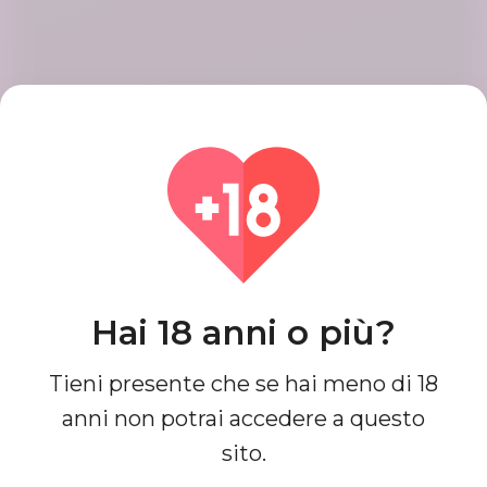
Crea un account
Registra il tuo account con passaggi
semplici e veloci, al termine otterrai
un profilo di bell'aspetto.
Trova corrispondenze
Hai 18 anni o più?
Cerca e connettiti con le partite che
sono perfette per te fino ad oggi, è
Tieni presente che se hai meno di 18
facile e un divertimento completo.
anni non potrai accedere a questo
sito.