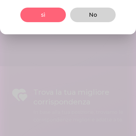
Inizia Incontri
Interact using our user friendly
sì
No
platform, Initiate conversations in
mints. Date your best matches.
Trova la tua migliore
corrispondenza
In base alla tua posizione, troviamo le
corrispondenze migliori e adatte a te.