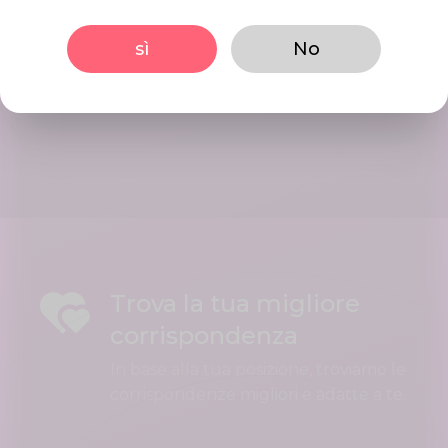
Inizia Incontri
Interact using our user friendly
sì
No
platform, Initiate conversations in
mints. Date your best matches.
Trova la tua migliore
corrispondenza
In base alla tua posizione, troviamo le
corrispondenze migliori e adatte a te.