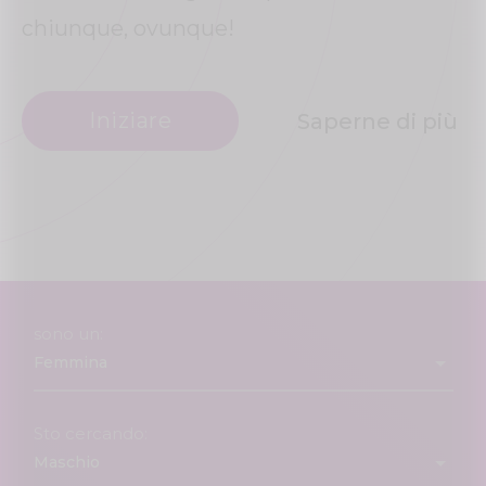
chiunque, ovunque!
Iniziare
Saperne di più
sono un:
Sto cercando: