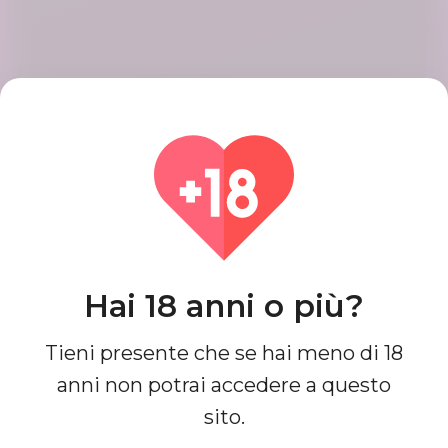
Crea un account
Registra il tuo account con passaggi
semplici e veloci, al termine otterrai
un profilo di bell'aspetto.
Trova corrispondenze
Hai 18 anni o più?
Cerca e connettiti con le partite che
sono perfette per te fino ad oggi, è
Tieni presente che se hai meno di 18
facile e un divertimento completo.
anni non potrai accedere a questo
sito.