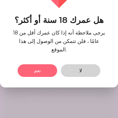
قم بتسجيل حسابك بخطوات سريعة وسهلة ،
وعند الانتهاء ستحصل على ملف تعريف جيد
المظهر.
هل عمرك 18 سنة أو أكثر؟
يرجى ملاحظة أنه إذا كان عمرك أقل من 18
العثور على المباريات
عامًا ، فلن تتمكن من الوصول إلى هذا
ابحث وتواصل مع المطابقات المثالية بالنسبة
الموقع.
لك حتى الآن ، فهي سهلة وممتعة كاملة.
لا
نعم
بدء التي يرجع تاريخها
Interact using our user friendly
platform, Initiate conversations in
mints. Date your best matches.