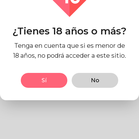
Contáctenos
¿Tienes 18 años o más?
Política de privacidad
Tenga en cuenta que si es menor de
18 años, no podrá acceder a este sitio.
1- Escriba su política de
Sí
No
privacidad aquí.