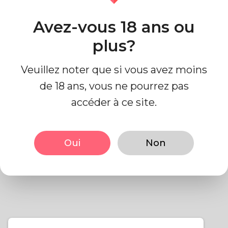
Contactez nous
Avez-vous 18 ans ou
plus?
Veuillez noter que si vous avez moins
Politique de confidentialité
de 18 ans, vous ne pourrez pas
accéder à ce site.
1- Écrivez votre politique de
confidentialité ici.
Oui
Non