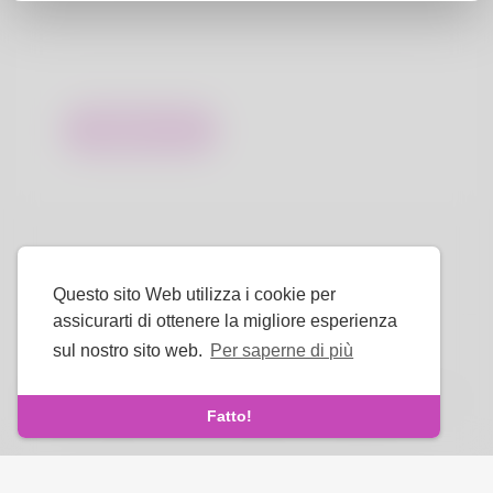
Inviare
Questo sito Web utilizza i cookie per
assicurarti di ottenere la migliore esperienza
sul nostro sito web.
Per saperne di più
linguaggio
Riguardo a noi
-
condizioni
-
politica sulla riservatezza
-
Fatto!
Contatto
-
FAQ
-
Rimborso
-
Sviluppatori
Diritto d'autore © 2025 Luvwing. Tutti i diritti riservati.