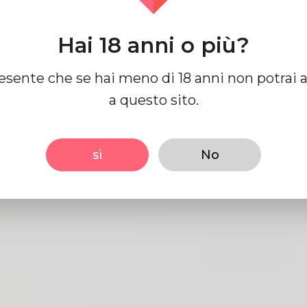
Hai 18 anni o più?
Inviare
resente che se hai meno di 18 anni non potrai 
a questo sito.
sì
No