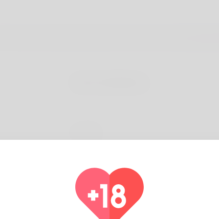
Nome di battesimo
E-mail
Come possiamo aiutare?