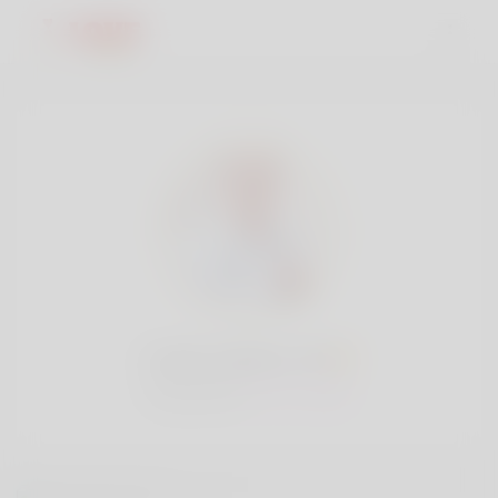
Lewis watson, 30
Popolarità:
Molto basso