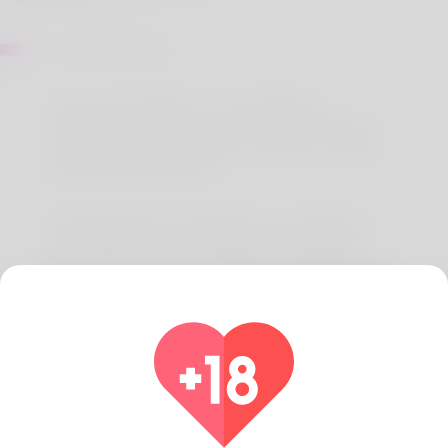
Di Lewis watson
I am Dr Lewis Watson. I am working at
Medzsupplier pharmacy store. Medzsupplier are
the leading Manufacturer and supplier of Quality
pharmaceutical medicine.
At Medzsupplier, We specialize in providing top-
quality pharmaceutical products at wholesale
prices. With a focus on reliability, affordability, and
customer satisfaction, we are your trusted partner
in the healthcare industry.
We are Selling Clenbuterol Tablets 40 mcg,,
ivermectin 6 mg tablet Online, Amoxicillin 500 mg
buy online and Azithromycin 500 mg 3 tablets at
Medzsupplier.