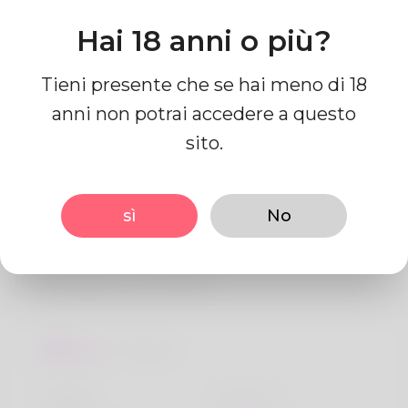
Posizione
Hai 18 anni o più?
india
Tieni presente che se hai meno di 18
Nazione
India
anni non potrai accedere a questo
sito.
sì
No
Informazioni sul profilo
Di base
Genere
Maschio