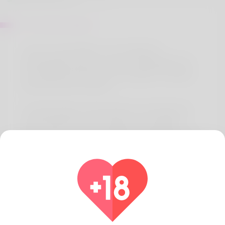
Sur Lewis watson
I am Dr Lewis Watson. I am working at
Medzsupplier pharmacy store. Medzsupplier are
the leading Manufacturer and supplier of Quality
pharmaceutical medicine.
At Medzsupplier, We specialize in providing top-
quality pharmaceutical products at wholesale
prices. With a focus on reliability, affordability, and
customer satisfaction, we are your trusted partner
in the healthcare industry.
We are Selling Clenbuterol Tablets 40 mcg,,
ivermectin 6 mg tablet Online, Amoxicillin 500 mg
buy online and Azithromycin 500 mg 3 tablets at
Medzsupplier.