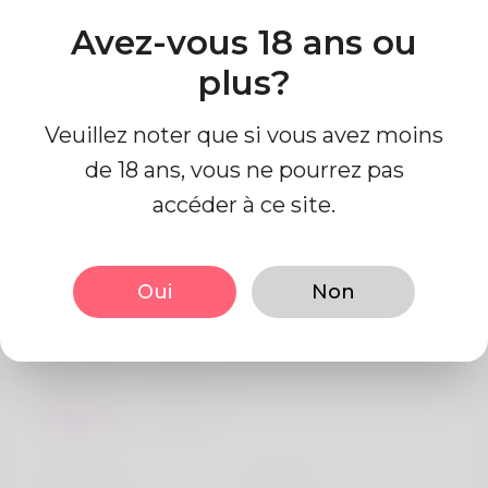
Emplacement
Avez-vous 18 ans ou
india
plus?
Pays
Inde
Veuillez noter que si vous avez moins
de 18 ans, vous ne pourrez pas
accéder à ce site.
Oui
Non
Information de profil
De base
Le sexe
Mâle