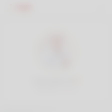
Lewis watson, 30
Popularité:
Très lent