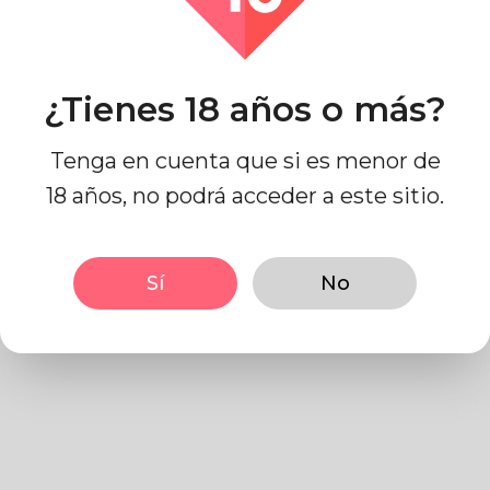
Contáctenos
¿Tienes 18 años o más?
Términos de Uso
Tenga en cuenta que si es menor de
18 años, no podrá acceder a este sitio.
1- Escriba sus términos de
Sí
No
uso aquí.