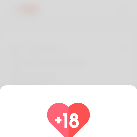
Condizioni d'uso
politica sulla riservatezza
Riguardo a noi
Sviluppatori
FAQ
Rimborso