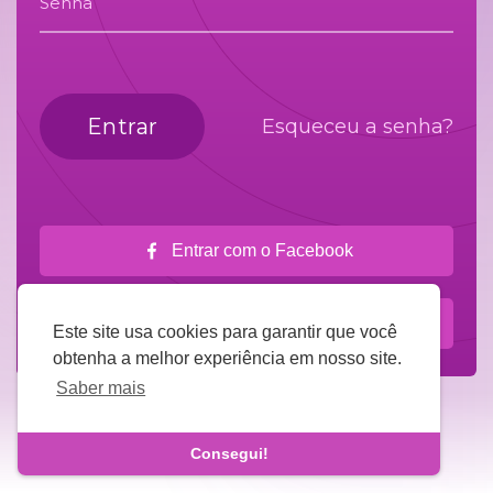
Senha
Entrar
Esqueceu a senha?
Entrar com o Facebook
Entre com o Google
Este site usa cookies para garantir que você
obtenha a melhor experiência em nosso site.
Saber mais
Consegui!