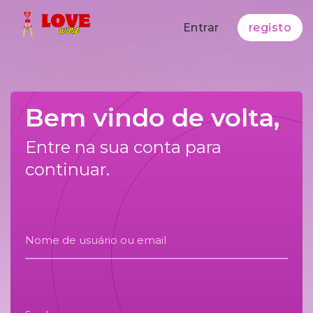
Entrar
registo
Bem vindo de volta,
Entre na sua conta para
continuar.
Nome de usuário ou email