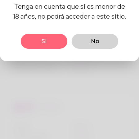
Tenga en cuenta que si es menor de
Información de perfil
18 años, no podrá acceder a este sitio.
BASIC
Sí
No
Género
Masculino
Idioma preferido
Inglés
Miradas
Altura
164cm
Color de pelo
marrón