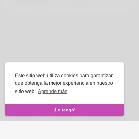
Este sitio web utiliza cookies para garantizar
que obtenga la mejor experiencia en nuestro
sitio web.
Aprende más
Idioma
¡Lo tengo!
Sobre nosotros
-
Condiciones
-
Política de privacidad
-
Contacto
-
Preguntas frecuentes
-
Reembolso
-
Desarrolladores