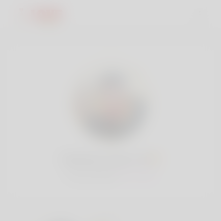
Renisewl Joyce, 18
Popularidad:
Muy bajo