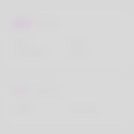
Miradas
Altura
160cm
Color de pelo
Blanco
Favoritos
Ciudad
Crows Nest