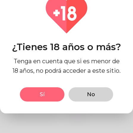
País
Australia
¿Tienes 18 años o más?
Tenga en cuenta que si es menor de
Información de perfil
18 años, no podrá acceder a este sitio.
BASIC
Sí
No
Género
Masculino
Idioma preferido
Inglés