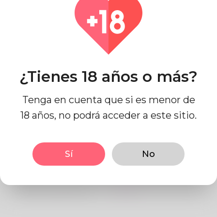
País
Australia
¿Tienes 18 años o más?
Tenga en cuenta que si es menor de
Información de perfil
18 años, no podrá acceder a este sitio.
BASIC
Sí
No
Género
Masculino
Idioma preferido
Inglés