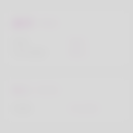
Miradas
Altura
160cm
Color de pelo
Blanco
Favoritos
Ciudad
Crows Nest