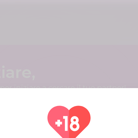
ziare,
i per iniziare a cercare il tuo partner!
ttesimo
Cognome