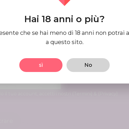
te
E-mail
Hai 18 anni o più?
resente che se hai meno di 18 anni non potrai 
a questo sito.
dine
conferma password
sì
No
 il tuo account, accetti i nostri {Termini} & {Privacy}
trare