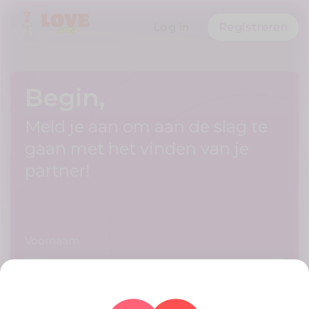
Log in
Registreren
Begin,
Meld je aan om aan de slag te
gaan met het vinden van je
partner!
Voornaam
Achternaam